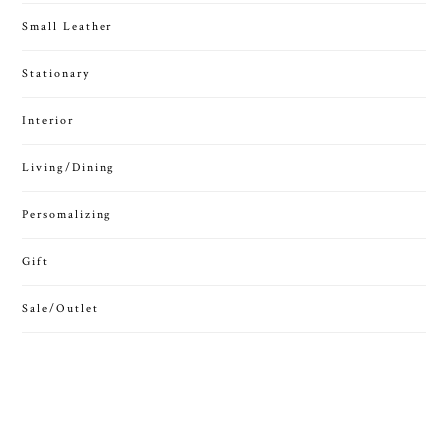
Small Leather
Stationary
Interior
Living/Dining
Persomalizing
Gift
Sale/Outlet