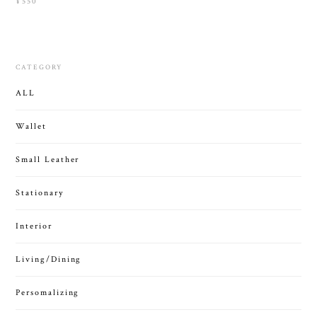
¥550
CATEGORY
ALL
Wallet
Small Leather
Stationary
Interior
Living/Dining
Persomalizing