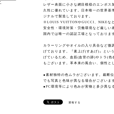
け
レザー表面に小さな網目模様のエンボス
久性に優れています。日本唯一の世界基準
ジナルで製造しております。
※LOUIS VUITTONやGUCCI、N
安全性・環境対策・労働環境など厳しい
国内では唯一の認証工場となっておりま
カラーリングやオイルの入り具合など微
げております。『素上げ(すあげ)』とい
げているため、血筋(血管の跡)やトラ(
もございます。革本来の風合い、個性と
●素材独特の色ムラがございます。裁断
でも写真と色味が異なる場合がございま
●PC環境等により色みが実物と多少異な
通報する