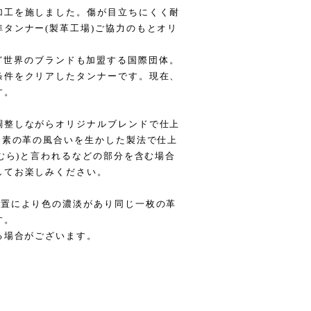
加工を施しました。傷が目立ちにくく耐
タンナー(製革工場)ご協力のもとオリ
IKEなど世界のブランドも加盟する国際団体。
条件をクリアしたタンナーです。現在、
す。
調整しながらオリジナルブレンドで仕上
う素の革の風合いを生かした製法で仕上
色むら)と言われるなどの部分を含む場合
してお楽しみください。
位置により色の濃淡があり同じ一枚の革
す。
る場合がございます。