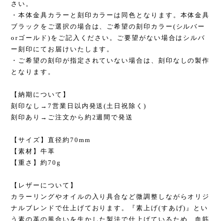
さい。
・本体金具カラーと刻印カラーは同色となります。本体金具
ブラックをご選択の場合は、ご希望の刻印カラー(シルバー
orゴールド)をご記入ください。ご要望がない場合はシルバ
ー刻印にてお届けいたします。
・ご希望の刻印が指定されていない場合は、刻印なしの製作
となります。
【納期について】
刻印なし→7営業日以内発送(土日祝除く)
刻印あり→ご注文から約2週間で発送
【サイズ】直径約70mm
【素材】牛革
【重さ】約70g
【レザーについて】
カラーリングやオイルの入り具合など微調整しながらオリジ
ナルブレンドで仕上げております。『素上げ(すあげ)』とい
う素の革の風合いを生かした製法で仕上げているため、血筋